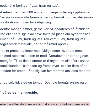
eder til e-læringen ”Lær, træn og læs”.
g af e-læringer med 100 emner om lægemidler og sygdomme.
s” er apoteksansatte farmaceuter og farmakonomer, der ønsker
alifikationer inden for rådgivning.
indenfor mange emner, gerne kort vil opdateres på årstidens
else eller bare lige skal have fakta på plads om hypertension
ement på ”Lær, træn og læs” relevant. ”Lær, træn og læs”
meget bredt materiale, der er målrettet apotek.
rpoint præsentationer med fyldige noter, hvor det mest
ation med apotekskunden er med. Derudover er der opgaver,
mgås. Til de fleste emner er tilknyttet en eller flere cases.
otekskunden i skranken og fremhæver, et eller flere af de
r inden for emnet. Endelig kan hvert emne afsluttes med en
du selv tid, sted og tempo. Det hele foregår online og er
s” på vores hjemmeside
.
 eller bestiller du til en anden, skal du i indkøbskurven under