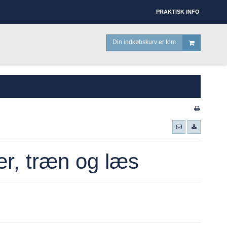
PRAKTISK INFO
Din indkøbskurv er tom
ær, træn og læs